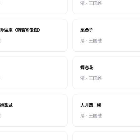
维
清 - 王国维
 题孙隘庵《南窗寄傲图》
采桑子
维
清 - 王国维
蝶恋花
维
清 - 王国维
水抱孤城
人月圆 · 梅
维
清 - 王国维