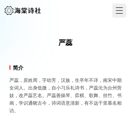
Togg
严蕊
简介
严蕊，原姓周，字幼芳，汉族，生卒年不详，南宋中期
女词人。出身低微，自小习乐礼诗书，严蕊沦为台州营
妓，改严蕊艺名。严蕊善操琴、弈棋、歌舞、丝竹、书
画，学识通晓古今，诗词语意清新，有不远千里慕名相
访。