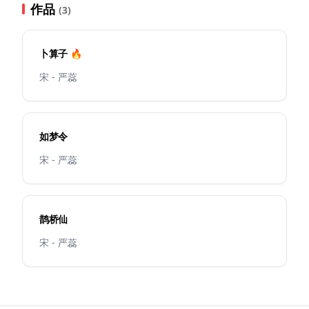
作品
(3)
卜算子 🔥
宋 - 严蕊
如梦令
宋 - 严蕊
鹊桥仙
宋 - 严蕊