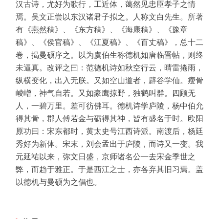
汉古诗，尤好为歌行，工近体，蔼然见忠臣孝子之情
焉。吴文正尝以东汉诸君子拟之。人称文白先生。所著
有《燕然稿》、《东方稿》、《海康稿》、《豫章
稿》、《侯官稿》、《江夏稿》、《百丈稿》，总十二
卷，揭曼硕序之。以为虞伯生称德机如唐临晋帖，则终
未逼真。改评之曰：范德机诗如秋空行云，晴雷捲雨，
纵横变化，出入无朕。又如空山道者，辟谷学仙。瘦骨
崚嶒，神气自若。又如豪鹰掠野，独鹤叫群。四顾无
人，一碧万里。差可彷佛耳。德机诗学庐陵，杨中伯允
得其骨，郡人傅若金与砺得其神，皆有盛名于时。欧阳
原功曰：宋东都时，黄太史号江西诗派。南渡后，杨廷
秀好为新体。宋末，刘会孟出于庐陵，而诗又一变。我
元延祐以来，弥文日盛，京师诸名公一去宋金季世之
弊，而趋于雅正。于是西江之士，亦各弃其旧习焉。盖
以德机与曼硕为之倡也。