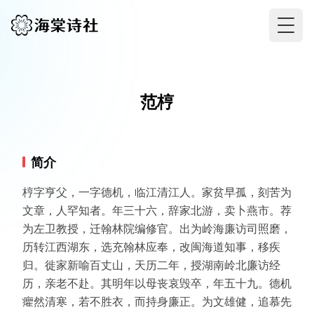
Togg
范梈
简介
梈字亨父，一字德机，临江清江人。家贫早孤，刻苦为
文章，人罕知者。年三十六，辞家北游，卖卜燕市。荐
为左卫教授，迁翰林院编修官。出为岭海廉访司照磨，
历转江西湖东，选充翰林应奉，改闽海道知事，移疾
归。徙家新喻百丈山，天历二年，授湖南岭北廉访经
历，亲老不赴。其明年以母丧哀毁卒，年五十九。德机
癯然清寒，若不胜衣，而持身廉正。为文雄健，追慕先