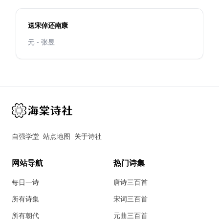
送宋倬还南康
元 - 张昱
自强学堂
站点地图
关于诗社
网站导航
热门诗集
每日一诗
唐诗三百首
所有诗集
宋词三百首
所有朝代
元曲三百首