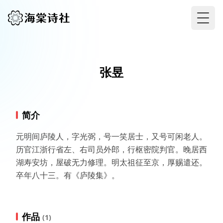
Togg
张昱
简介
元明间庐陵人，字光弼，号一笑居士，又号可闲老人。
历官江浙行省左、右司员外郎，行枢密院判官。晚居西
湖寿安坊，屋破无力修理。明太祖征至京，厚赐遣还。
卒年八十三。有《庐陵集》。
作品
(1)